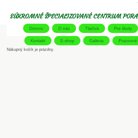
SÚKROMNÉ ŠPECIALIZOVANÉ CENTRUM PORA
Domov
O nás
Tlačivá
Pre školy
Kontakt
E-shop
Galéria
Pracovné l
Nákupný košík je prázdny.