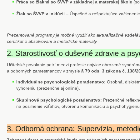
Práca so žiakmi so ŠVVP v základnej a materskej škole
(so
Žiak so ŠVVP v inklúzii
– Úspešné a rešpektujúce začlenenie
Prezentované programy je možné využiť ako
aktualizačné vzdelá
certifikát o absolvovaní a metodické materiály.
2. Starostlivosť o duševné zdravie a p
Učiteľské povolanie patrí medzi profesie najviac ohrozené syndróm
a odborných zamestnancov v zmysle
§ 79 ods. 3 zákona č. 138/20
Individuálne psychologické poradenstvo:
Osobná, diskrétn
vyhoreniu (prezenčne aj online).
Skupinové psychologické poradenstvo:
Prezenčné reflexné
na posilnenie vzťahov, otvorenú komunikáciu a psychohygienu
3. Odborná ochrana: Supervízia, metodi