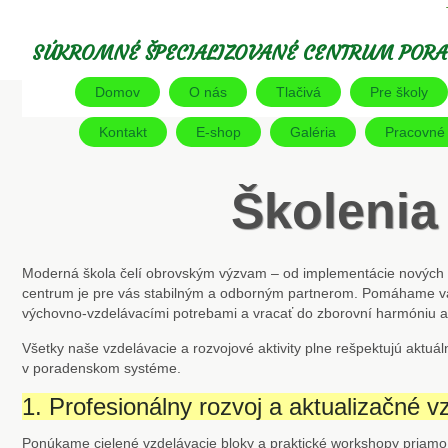
SÚKROMNÉ ŠPECIALIZOVANÉ CENTRUM PORA
Domov
O nás
Tlačivá
Pre školy
Kontakt
E-shop
Galéria
Pracovné l
Školenia
Moderná škola čelí obrovským výzvam – od implementácie nových p
centrum je pre vás stabilným a odborným partnerom. Pomáhame vám
výchovno-vzdelávacími potrebami a vracať do zborovní harmóniu a 
Všetky naše vzdelávacie a rozvojové aktivity plne rešpektujú aktuá
v poradenskom systéme.
1. Profesionálny rozvoj a aktualizačné v
Ponúkame cielené vzdelávacie bloky a praktické workshopy priamo