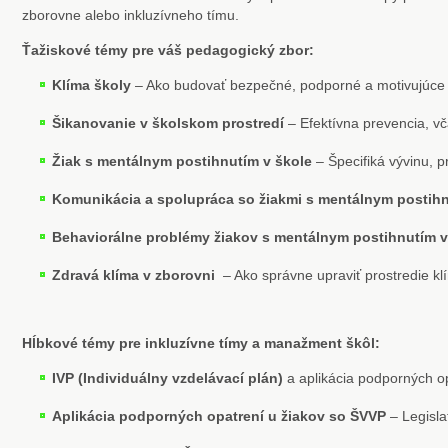
zborovne alebo inkluzívneho tímu.
Ťažiskové témy pre váš pedagogický zbor:
Klíma školy
– Ako budovať bezpečné, podporné a motivujúce p
Šikanovanie v školskom prostredí
– Efektívna prevencia, vča
Žiak s mentálnym postihnutím v škole
– Špecifiká vývinu, 
Komunikácia a spolupráca so žiakmi s mentálnym postih
Behaviorálne problémy žiakov s mentálnym postihnutím v
Zdravá klíma v zborovni
– Ako správne upraviť prostredie kl
Hĺbkové témy pre inkluzívne tímy a manažment škôl:
IVP (Individuálny vzdelávací plán)
a aplikácia podporných op
Aplikácia podporných opatrení u žiakov so ŠVVP
– Legisla