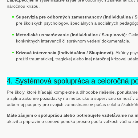
Zabezpečujeme systematické krytie pre odborných zamestnancov š
náročnou krízou.
Supervízia pre odborných zamestnancov (Individuálna / S
pre školských psychológov, špeciálnych a sociálnych pedagóg
Metodické usmerňovanie (Individuálne / Skupinová):
Ciele
konkrétnych intervencií či správnom vedení dokumentácie.
Krízová intervencia (Individuálna / Skupinová):
Akútny psyc
prežití traumatickej, tragickej alebo inej náročnej krízovej udalo
4. Systémová spolupráca a celoročná po
Pre školy, ktoré hľadajú komplexné a dlhodobé riešenie, ponúkam
a spĺňa zákonné požiadavky na metodickú a supervíznu činnosť v
odbornej podpory pre svojich zamestnancov počas celého školskéh
Máte záujem o spoluprácu alebo potrebujete vzdelávanie na m
aktivít a pripravíme cenovú ponuku presne podľa veľkosti vášho zb