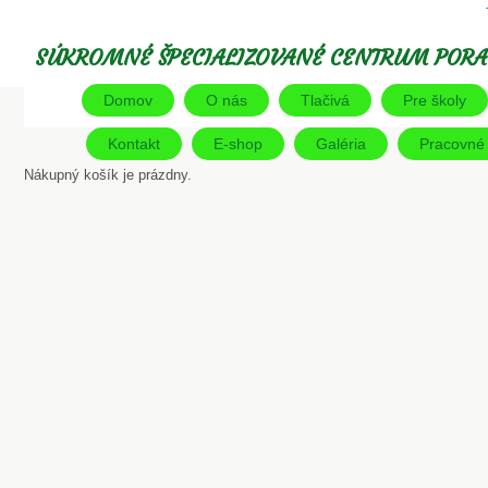
SÚKROMNÉ ŠPECIALIZOVANÉ CENTRUM PORA
Domov
O nás
Tlačivá
Pre školy
Kontakt
E-shop
Galéria
Pracovné l
Nákupný košík je prázdny.