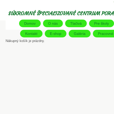
SÚKROMNÉ ŠPECIALIZOVANÉ CENTRUM PORA
Domov
O nás
Tlačivá
Pre školy
Kontakt
E-shop
Galéria
Pracovné l
Nákupný košík je prázdny.